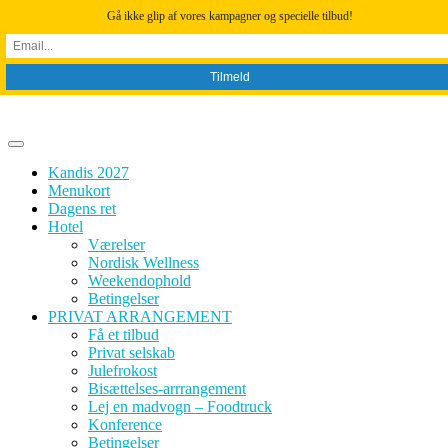
Skip to content
Gå ikke glip af vores kampagner og specielle tilbud!
Kandis 2027
Menukort
Dagens ret
Hotel
Værelser
Nordisk Wellness
Weekendophold
Betingelser
PRIVAT ARRANGEMENT
Få et tilbud
Privat selskab
Julefrokost
Bisættelses-arrrangement
Lej en madvogn – Foodtruck
Konference
Betingelser