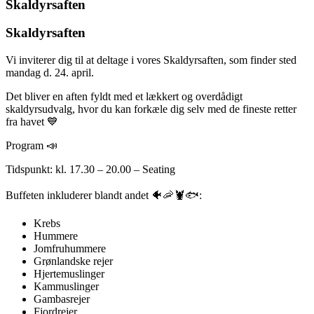
Skaldyrsaften
Skaldyrsaften
Vi inviterer dig til at deltage i vores Skaldyrsaften, som finder sted
mandag d. 24. april.
Det bliver en aften fyldt med et lækkert og overdådigt
skaldyrsudvalg, hvor du kan forkæle dig selv med de fineste retter
fra havet 💙
Program 📣
Tidspunkt: kl. 17.30 – 20.00 – Seating
Buffeten inkluderer blandt andet 🐠🦐🦞🐟:
Krebs
Hummere
Jomfruhummere
Grønlandske rejer
Hjertemuslinger
Kammuslinger
Gambasrejer
Fjordrejer