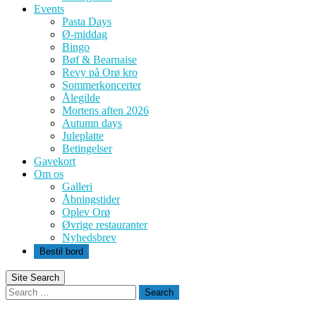
Events
Pasta Days
Ø-middag
Bingo
Bøf & Bearnaise
Revy på Orø kro
Sommerkoncerter
Ålegilde
Mortens aften 2026
Autumn days
Juleplatte
Betingelser
Gavekort
Om os
Galleri
Åbningstider
Oplev Orø
Øvrige restauranter
Nyhedsbrev
Bestil bord
Site Search
Search