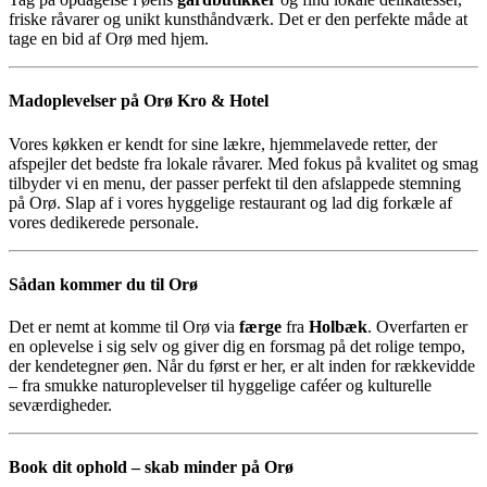
friske råvarer og unikt kunsthåndværk. Det er den perfekte måde at
tage en bid af Orø med hjem.
Madoplevelser på Orø Kro & Hotel
Vores køkken er kendt for sine lækre, hjemmelavede retter, der
afspejler det bedste fra lokale råvarer. Med fokus på kvalitet og smag
tilbyder vi en menu, der passer perfekt til den afslappede stemning
på Orø. Slap af i vores hyggelige restaurant og lad dig forkæle af
vores dedikerede personale.
Sådan kommer du til Orø
Det er nemt at komme til Orø via
færge
fra
Holbæk
. Overfarten er
en oplevelse i sig selv og giver dig en forsmag på det rolige tempo,
der kendetegner øen. Når du først er her, er alt inden for rækkevidde
– fra smukke naturoplevelser til hyggelige caféer og kulturelle
seværdigheder.
Book dit ophold – skab minder på Orø