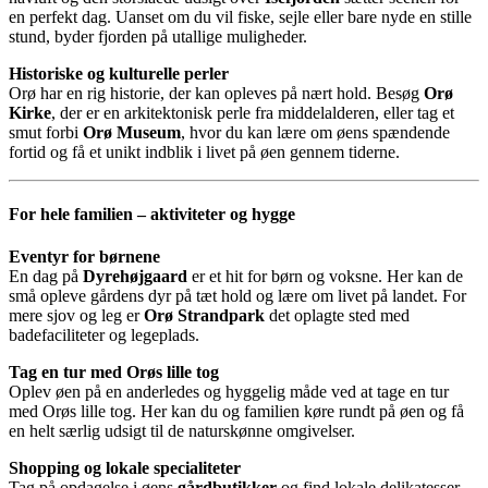
en perfekt dag. Uanset om du vil fiske, sejle eller bare nyde en stille
stund, byder fjorden på utallige muligheder.
Historiske og kulturelle perler
Orø har en rig historie, der kan opleves på nært hold. Besøg
Orø
Kirke
, der er en arkitektonisk perle fra middelalderen, eller tag et
smut forbi
Orø Museum
, hvor du kan lære om øens spændende
fortid og få et unikt indblik i livet på øen gennem tiderne.
For hele familien – aktiviteter og hygge
Eventyr for børnene
En dag på
Dyrehøjgaard
er et hit for børn og voksne. Her kan de
små opleve gårdens dyr på tæt hold og lære om livet på landet. For
mere sjov og leg er
Orø Strandpark
det oplagte sted med
badefaciliteter og legeplads.
Tag en tur med Orøs lille tog
Oplev øen på en anderledes og hyggelig måde ved at tage en tur
med Orøs lille tog. Her kan du og familien køre rundt på øen og få
en helt særlig udsigt til de naturskønne omgivelser.
Shopping og lokale specialiteter
Tag på opdagelse i øens
gårdbutikker
og find lokale delikatesser,