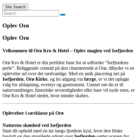
Site Search
Search
Oplev Orø
Oplev Orø
Velkommen til Orø Kro & Hotel – Oplev magien ved Isefjorden
Orø Kro & Hotel er din perfekte base for at udforske “Isefjordens
perle”. Beliggende centralt på den charmerende ø Orø, tilbyder vi en
oplevelse ud over det sædvanlige. Med en unik placering tæt på
Isefjorden
,
Orø Kirke
, og let adgang via
færge
, er vi det oplagte
valg for afslapning, eventyr og gastronomi. Uanset om du er til
naturvandringer, historiske seværdigheder eller bare vil nyde roen, er
Orø Kro & Hotel stedet, hvor minder skabes.
Oplevelser i særklasse på Orø
Naturens skønhed ved Isefjorden
Start dit ophold med en tur langs fjordens kyst, hvor den friske
havluft og den storslåede udsigt over
Isefjorden
sætter scenen for