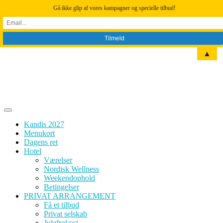
Gå ikke glip af vores kampagner og specielle tilbud!
▲
Skip
to
content
Kandis 2027
Menukort
Dagens ret
Hotel
Værelser
Nordisk Wellness
Weekendophold
Betingelser
PRIVAT ARRANGEMENT
Få et tilbud
Privat selskab
Julefrokost