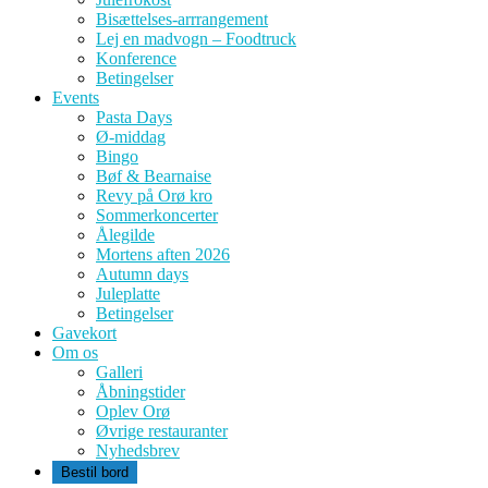
Bisættelses-arrrangement
Lej en madvogn – Foodtruck
Konference
Betingelser
Events
Pasta Days
Ø-middag
Bingo
Bøf & Bearnaise
Revy på Orø kro
Sommerkoncerter
Ålegilde
Mortens aften 2026
Autumn days
Juleplatte
Betingelser
Gavekort
Om os
Galleri
Åbningstider
Oplev Orø
Øvrige restauranter
Nyhedsbrev
Bestil bord