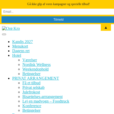
Gå ikke glip af vores kampagner og specielle tilbud!
▲
Skip
to
content
Kandis 2027
Menukort
Dagens ret
Hotel
Værelser
Nordisk Wellness
Weekendophold
Betingelser
PRIVAT ARRANGEMENT
Få et tilbud
Privat selskab
Julefrokost
Bisættelses-arrrangement
Lej en madvogn – Foodtruck
Konference
Betingelser