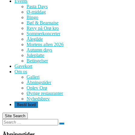
Events
Pasta Days
Ø-middag
Bingo
Bøf & Bearnaise
Revy på Orø kro
Sommerkoncerter
Ålegilde
Mortens aften 2026
Autumn days
Juleplatte
Betingelser
Gavekort
Om os
Galleri
Åbningstider
Oplev Orø
Øvrige restauranter
Nyhedsbrev
Bestil bord
Site Search
Search
Åbningstider